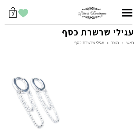
סל
תפריט
הווישליסט
יש
מוצרים
0
קניות
לך
בסל
שלי
עגילי שרשרת כסף
ראשי
»
מוצר
»
עגילי שרשרת כסף