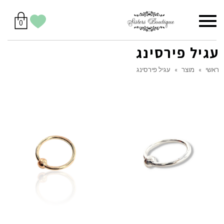
סל
תפריט
הווישליסט
יש
מוצרים
0
קניות
לך
בסל
שלי
עגיל פירסינג
ראשי
»
מוצר
»
עגיל פירסינג