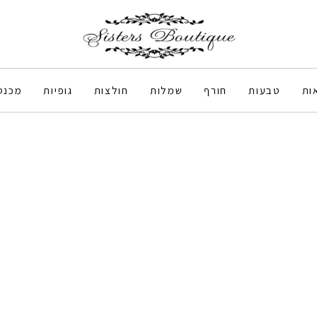
ות
טבעות
חורף
שמלות
חולצות
גופיות
מכנס