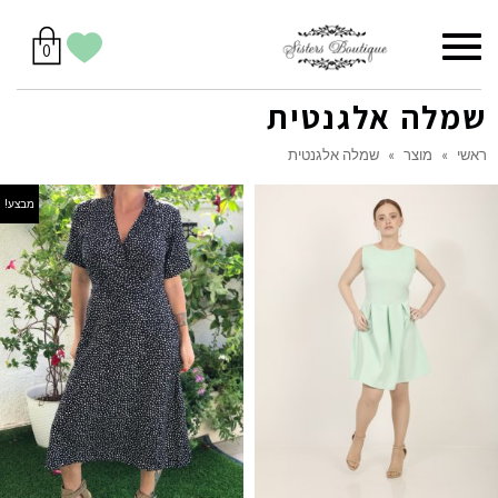
סל
תפריט
הווישליסט
יש
מוצרים
0
קניות
לך
בסל
שלי
שמלה אלגנטית
ראשי
»
מוצר
»
שמלה אלגנטית
מבצע!