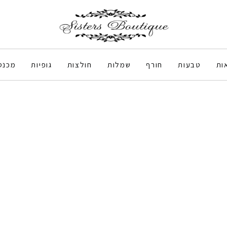
ות
טבעות
חורף
שמלות
חולצות
גופיות
מכנס