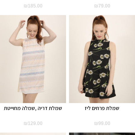
₪
185.00
₪
79.00
שמלת פרחים ליז
שמלת דריה ,שמלה מחוייטת
₪
129.00
₪
99.00