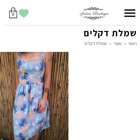
סל
תפריט
הווישליסט
יש
מוצרים
0
קניות
לך
בסל
שלי
שמלת דקלים
ראשי
»
מוצר
»
שמלת דקלים