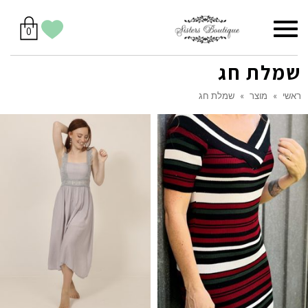
סל
תפריט
הווישליסט
יש
מוצרים
0
קניות
לך
בסל
שלי
שמלת חג
ראשי
»
מוצר
»
שמלת חג