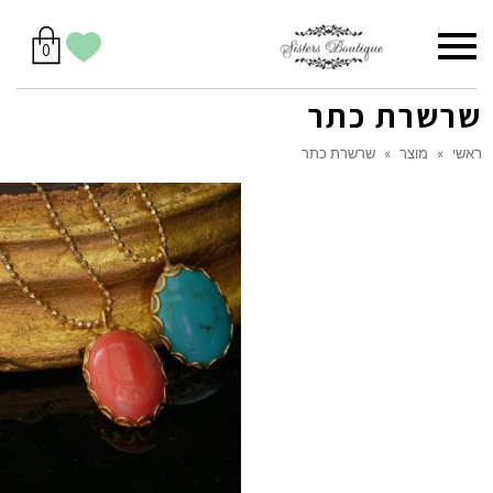
סל
תפריט
הווישליסט
יש
מוצרים
0
קניות
לך
בסל
שלי
שרשרת כתר
ראשי
»
מוצר
»
שרשרת כתר