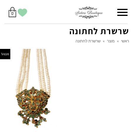
סל
תפריט
הווישליסט
יש
מוצרים
0
קניות
לך
בסל
שלי
שרשרת לחתונה
ראשי
»
מוצר
»
שרשרת לחתונה
מבצע!