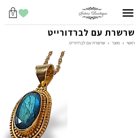
סל
תפריט
הווישליסט
יש
מוצרים
0
קניות
לך
בסל
שלי
שרשרת עם לברדורייט
ראשי
»
מוצר
»
שרשרת עם לברדורייט