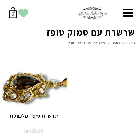
סל
תפריט
הווישליסט
יש
מוצרים
0
קניות
לך
בסל
שלי
שרשרת עם סמוק טופז
ראשי
»
מוצר
»
שרשרת עם סמוק טופז
שרשרת טיפה מלכותית
₪
420.00