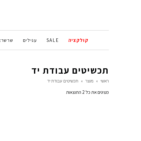
קולקציה
SALE
עגילים
שרשרא
תכשיטים עבודת יד
ראשי
»
מוצר
»
תכשיטים עבודת יד
ממוין
מציגים את כל ⁦2⁩ התוצאות
לפי
הפריט
העדכני
ביותר