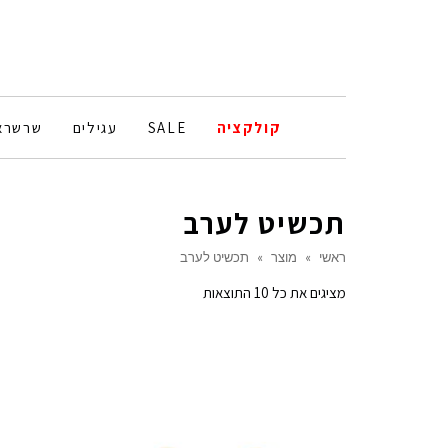
קולקציה
SALE
עגילים
שרשרא
תכשיט לערב
ראשי
»
מוצר
»
תכשיט לערב
ממוין
מציגים את כל ⁦10⁩ התוצאות
לפי
הפריט
העדכני
ביותר