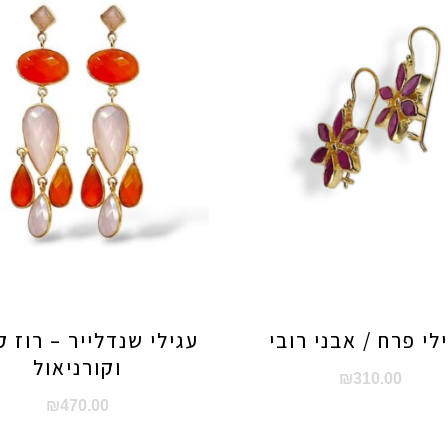
לי פרח / אבני רובי
עגילי שנדלייר – רוז ק
וקורניאול
₪
310.00
₪
470.00