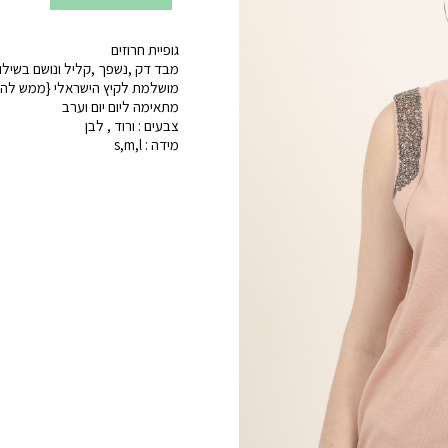
של
גופיית חרוזים
גופיות
מבד דק ,נשפך ,קליל ונושם בשילוב
חרוזים
מושלמת לקיץ הישראלי {ממש להיו
מתאימה ליום יום וערב
צבעים : ורוד , לבן
מידה : s,m,l