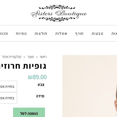
ות
טבעות
חורף
שמלות
חולצות
גופיות
מכנס
ראשי
»
מוצר
»
קולקציית אתר
גופיות חרוזי
₪
89.00
צבע
מידה
הוספה לסל
כמות