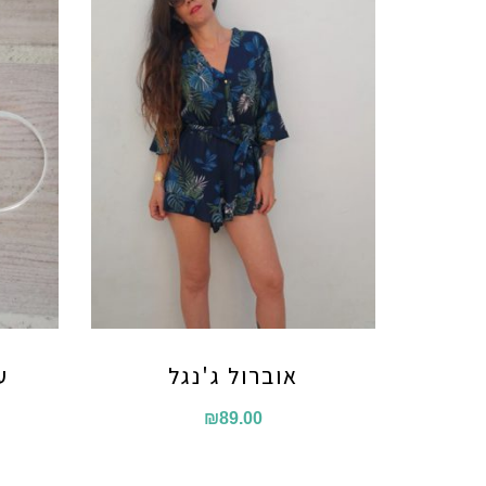
אוברול ג'נגל
ע
₪
89.00