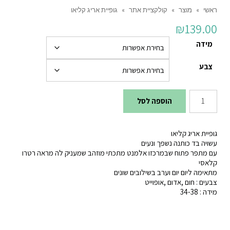
ראשי
»
מוצר
»
קולקציית אתר
»
גופיית אריג קליאו
₪
139.00
מידה
צבע
כמות
הוספה לסל
של
גופיית
גופיית אריג קליאו
אריג
עשויה בד כותנה נשפך ונעים
עם מתפר פתוח שבמרכזו אלמנט מתכתי מוזהב שמעניק לה מראה רטרו
קליאו
קלאסי
מתאימה ליום יום וערב בשילובים שונים
צבעים : חום ,אדום ,אופוייט
מידה : 34-38