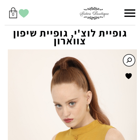
סל
תפריט
הווישליסט
יש
מוצרים
0
קניות
לך
בסל
שלי
גופיית לוצ'י, גופיית שיפון
צווארון