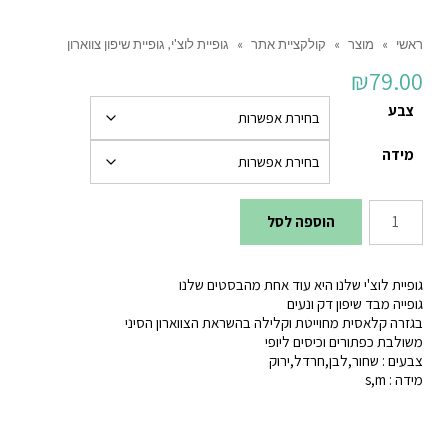
ראשי
»
מוצר
»
קולקציית אתר
»
גופיית לוצ'י, גופיית שיפון צווארון
₪
79.00
צבע
מידה
כמות
הוספה לסל
של
גופיית
גופיית לוצ'י שלנו היא עוד אחת מהבסטים שלנו
לוצ'י,
גופייה מבד שיפון דק ונעים
בגזרה קלאסית מחוייטת וקלילה בהשראת הצווארון הסיני
גופיית
משולבת כפתורים וכיסים ליופי
שיפון
צבעים : שחור,לבן,חרדל,ירוק
מידה : s,m
צווארון