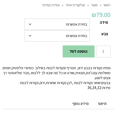
ראשי
»
מוצר
»
קולקציית אתר
»
גופית נקודות
₪
79.00
מידה
צבע
כמות
הוספה לסל
של
גופית
גופית נקודות בצבע ירוק מטריף ונקודות לבנות בשילוב כפתורי פלסטיק חומים
נקודות
מושלמת עם ג'ינס‚חצאית‚שורט או כל מה שבא לך ללבוש ‚מבד פוליאסטר רך
ונעים למגע.
צבעים:שחור נקודות לבנות ‚לבן נקודות שחורות‚ירוק נקודות לבנות
מידות:32‚34‚36
תיאור
מידע נוסף