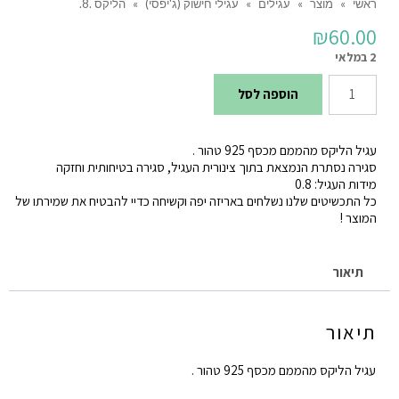
ראשי
»
מוצר
»
עגילים
»
עגילי חישוק (ג'יפסי)
»
הליקס .8.
₪
60.00
2 במלאי
כמות
הוספה לסל
של
הליקס
עגיל הליקס מהממם מכסף 925 טהור .
.8.
סגירה נסתרת הנמצאת בתוך צינורית העגיל, סגירה בטיחותית וחזקה
מידות העגיל: 0.8
כל התכשיטים שלנו נשלחים באריזה יפה וקשיחה כדיי להבטיח את שמירתו של
המוצר !
תיאור
תיאור
עגיל הליקס מהממם מכסף 925 טהור .