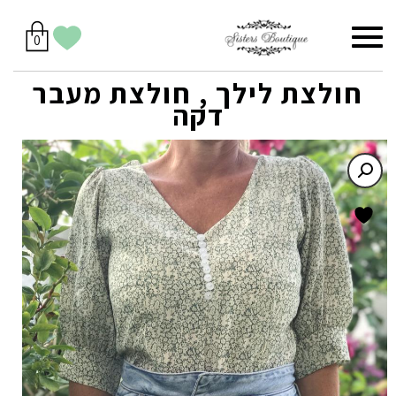
סל
תפריט
הווישליסט
יש
מוצרים
0
קניות
לך
בסל
שלי
חולצת לילך , חולצת מעבר
דקה