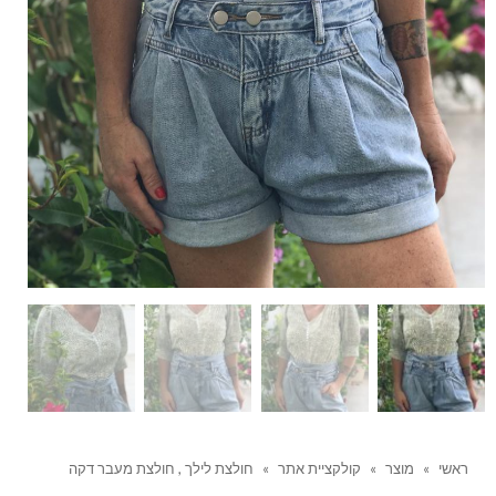
ראשי
»
מוצר
»
קולקציית אתר
»
חולצת לילך , חולצת מעבר דקה