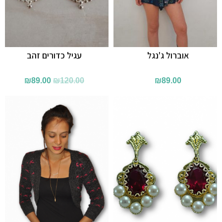
אוברול ג'נגל
עגיל כדורים זהב
המחיר
המחיר
₪
89.00
₪
120.00
₪
89.00
המקורי
הנוכחי
היה:
הוא:
₪89.00.
₪120.00.