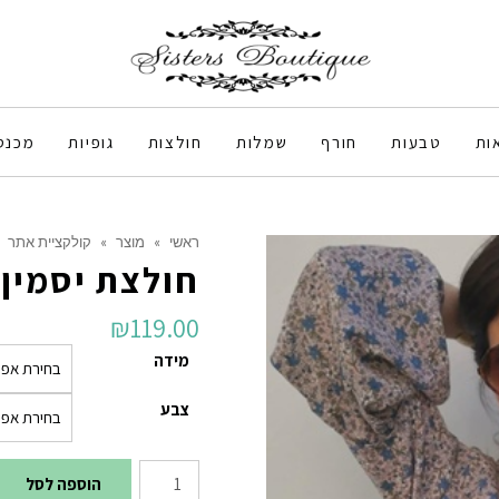
ות
טבעות
חורף
שמלות
חולצות
גופיות
מכנס
ראשי
»
מוצר
»
קולקציית אתר
חולצת יסמין
₪
119.00
מידה
צבע
כמות
הוספה לסל