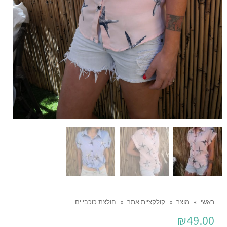
ראשי
»
מוצר
»
קולקציית אתר
»
חולצת כוכבי ים
₪
49.00