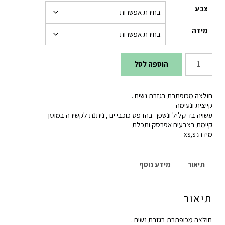
צבע
מידה
כמות
הוספה לסל
של
חולצת
חולצה מכופתרת בגזרת נשים .
כוכבי
קייצית ונעימה
עשויה בד קליל ונשפך בהדפס כוכבי ים , ניתנת לקשירה במוטן
ים
קיימת בצבעים אפרסק ותכלת
מידה: xs,s
תיאור
מידע נוסף
תיאור
חולצה מכופתרת בגזרת נשים .