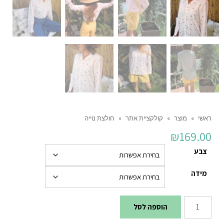
ראשי
»
מוצר
»
קולקציית אתר
»
חולצת נוייה
₪
169.00
צבע
מידה
כמות
הוספה לסל
של