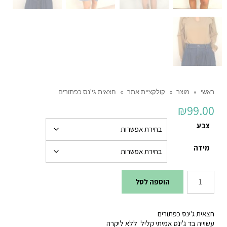
ראשי
»
מוצר
»
קולקציית אתר
»
חצאית גי'נס כפתורים
₪
99.00
צבע
מידה
כמות
הוספה לסל
של
חצאית
חצאית ג'ינס כפתורים
גי'נס
עשוייה בד ג'ינס אמיתי קליל ללא ליקרה