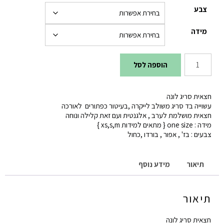
צבע
מידה
כמות
הוספה לסל
של
חצאית
חצאית סריג לונה
לונה
עשוייה בד סריג משולב לייקרה ,בעיטור כפתורים לאורכה
חצאית מושלמת לערב , אלגנטית ועם זאת קלילה ונוחה
מידה : one size { מתאים למידות xs,s,m }
צבעים : בז' , אפור , בורדו ,כחול
תיאור
מידע נוסף
תיאור
חצאית סריג לונה