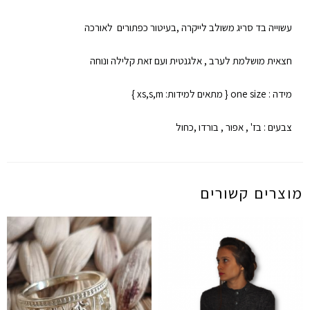
עשוייה בד סריג משולב לייקרה ,בעיטור כפתורים לאורכה
חצאית מושלמת לערב , אלגנטית ועם זאת קלילה ונוחה
מידה : one size { מתאים למידות: xs,s,m }
צבעים : בז' , אפור , בורדו ,כחול
מוצרים קשורים