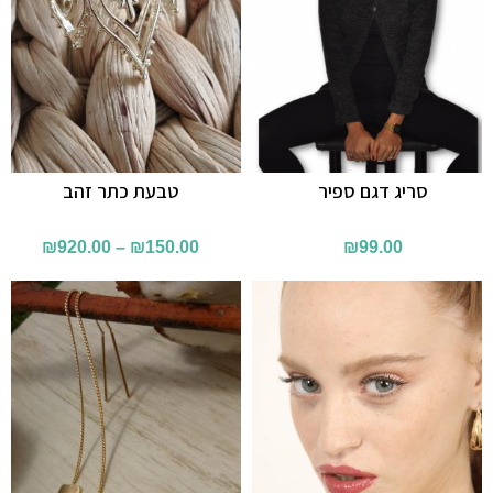
סריג דגם ספיר
טבעת כתר זהב
₪
920.00
–
₪
150.00
₪
99.00