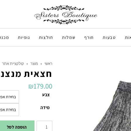
ות
טבעות
חורף
שמלות
חולצות
גופיות
מכנס
ראשי
»
מוצר
»
קולקציית אתר
חצאית מנצנ
₪
179.00
צבע
מידה
כמות
הוספה לסל