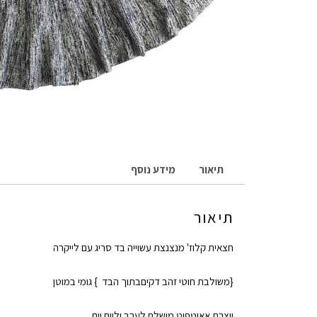
תיאור
מידע נוסף
תיאור
חצאית קלוז' מנצנצת עשוייה בד סריג עם לייקרה
{משולבת חוטי זהב דקיםבתוך הבד } גומי במוטן
יוצרת אאוטפיט מושלם לערב וליום יום