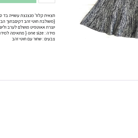
של
חצאית
חצאית קלוז' מנצנצת עשוייה בד סר
מנצנצת
{משולבת חוטי זהב דקיםבתוך הבד 
יוצרת אאוטפיט מושלם לערב וליום 
מידה : one size { מתאימה למידות 34-38}
צבעים : שחור עם חוטי זהב