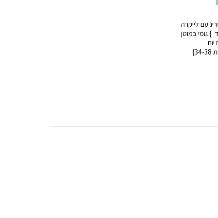
יג עם לייקרה
} גומי במוטן
יום