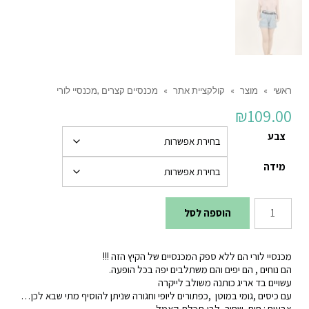
ראשי
»
מוצר
»
קולקציית אתר
»
מכנסיים קצרים ,מכנסיי לורי
₪
109.00
צבע
מידה
כמות
הוספה לסל
של
מכנסיים
מכנסיי לורי הם ללא ספק המכנסיים של הקיץ הזה !!!
קצרים
הם נוחים , הם יפים והם משתלבים יפה בכל הופעה.
עשויים בד אריג כותנה משולב לייקרה
,מכנסיי
עם כיסים ,גומי במוטן ,כפתורים ליופי וחגורה שניתן להוסיף מתי שבא לכן…
לורי
צבעים : חום ,שחור ,לבן,תכלת,קאמל