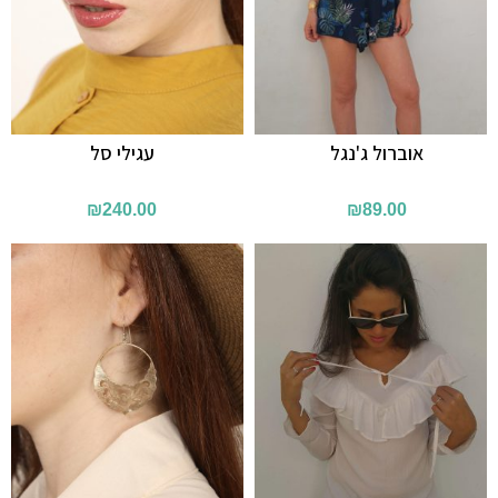
אוברול ג'נגל
עגילי סל
₪
240.00
₪
89.00