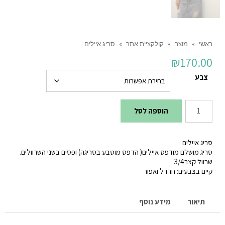
ראשי
»
מוצר
»
קולקציית אתר
»
סריג איילים
₪
170.00
צבע
כמות
הוספה לסל
של
סריג
סריג איילים
איילים
סריג מושלם מודפס איילים( הדפס מוטבע בסריגה) ופסים בשני השרוולים.
שרוול קצר3/4
קיים בצבעים: חרדל ואפור
תיאור
מידע נוסף