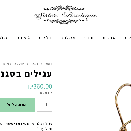
ות
טבעות
חורף
שמלות
חולצות
גופיות
מכנס
ראשי
»
מוצר
»
קולקציית אתר
עגילים בסגנו
₪
360.00
2 במלאי
כמות
הוספה לסל
של
עגילים
עגיל בסגנון אותנטי בוכרי עשויי כסף 925 מצופה זהב 18K ללא ניקל אלרג
בסגנון
גודל עגיל: