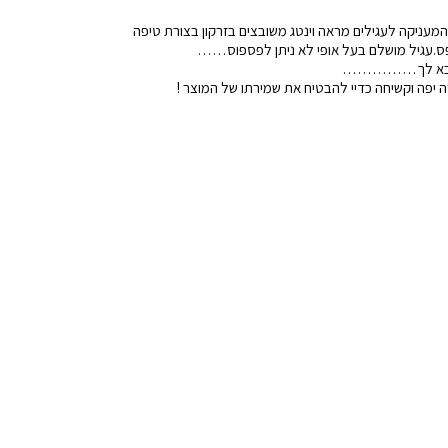
 המעניקה לעגילים מראה וינטג משובצים בזרקון בצורת טיפה
פס.עגיל מושלם בעל אופי לא ניתן לפספוס……
 כי בא לך……………
 יפה וקשיחה כדיי להבטיח את שמירתו של המוצר !