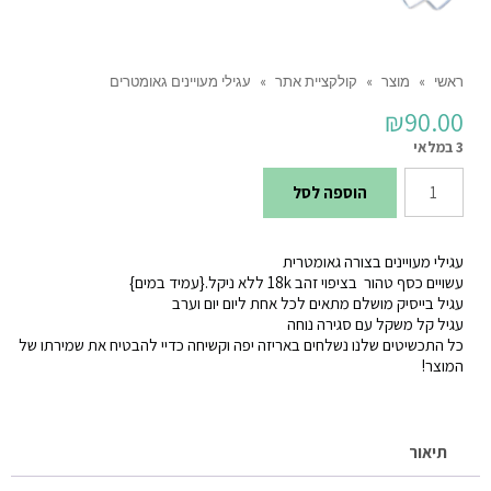
ראשי
»
מוצר
»
קולקציית אתר
»
עגילי מעויינים גאומטרים
₪
90.00
3 במלאי
כמות
הוספה לסל
של
עגילי
עגילי מעויינים בצורה גאומטרית
מעויינים
עשויים כסף טהור בציפוי זהב 18k ללא ניקל.{עמיד במים}
עגיל בייסיק מושלם מתאים לכל אחת ליום יום וערב
גאומטרים
עגיל קל משקל עם סגירה נוחה
כל התכשיטים שלנו נשלחים באריזה יפה וקשיחה כדיי להבטיח את שמירתו של
המוצר!
תיאור