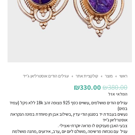
ראשי
»
מוצר
»
קולקציית אתר
»
עגילים הודים אוסטרליאן ג'ייד
המחיר
המחיר
₪
330.00
₪
380.00
המקורי
הנוכחי
המלאי אזל
עגילים הודים מושלמים ,עשויים כסף 925 מצופה זהב 18k ללא ניקל {עמיד
היה:
הוא:
במים}
₪330.00.
₪380.00.
נעשים בעבודת יד בסגנון הודי עדין ,בשילוב אבן חן מיוחדת במינה הנקראת
אוסטרליאן ג'ייד
צבעי האבן מעניקים לו מראה יוקרתי ואצילי .
עגיל עם נוכחות מרשימה ,מושלם ליום יום ,ערב, אירועים ,מתנה מושלמת