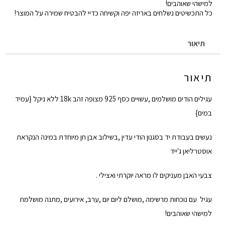
למישהי שאוהבים!
כל התכשיטים נשלחים באריזה יפה וקשיחה כדיי להבטיח שמירה על המוצר!
תיאור
תיאור
עגילים הודים מושלמים ,עשויים כסף 925 מצופה זהב 18k ללא ניקל {עמיד
במים}
נעשים בעבודת יד בסגנון הודי עדין ,בשילוב אבן חן מיוחדת במינה הנקראת
אוסטרליאן ג'ייד
צבעי האבן מעניקים לו מראה יוקרתי ואצילי .
עגיל עם נוכחות מרשימה ,מושלם ליום יום ,ערב, אירועים ,מתנה מושלמת
למישהי שאוהבים!