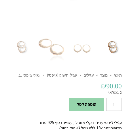
ראשי
»
מוצר
»
עגילים
»
עגילי חישוק (ג'יפסי)
»
עגילי ג'יפסי .1.
₪
90.00
2 במלאי
כמות
הוספה לסל
של
עגילי
עגילי ג'יפסי עדינים וקלי משקל , עשויים כסף 925 טהור
ג'יפסי
מצופים זהב 18k ללא ניקל { עמיד במים}