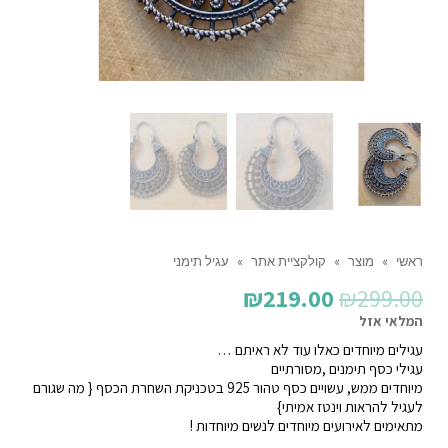
ראשי
»
מוצר
»
קולקציית אתר
»
עגיל תימני
המחיר
המחיר
₪
219.00
₪
299.00
המקורי
הנוכחי
המלאי אזל
עגילים מיוחדים כאלו עוד לא ראיתם …
היה:
הוא:
עגילי כסף תימנים ,מסורתיים
₪219.00.
₪299.00.
מיוחדים ממש, עשויים כסף טהור 925 בטכניקת השחרת הכסף { מה שגורם
לעגיל להראות וינטז אמיתי}
מתאימים לאירועים מיוחדים לנשים מיוחדות !