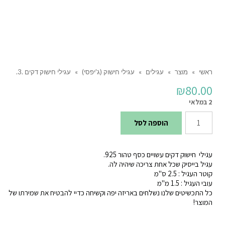
ראשי
»
מוצר
»
עגילים
»
עגילי חישוק (ג'יפסי)
»
עגילי חישוק דקים .3.
₪
80.00
2 במלאי
כמות
הוספה לסל
של
עגילי
עגילי חישוק דקים עשויים כסף טהור 925.
חישוק
עגיל בייסיק שכל אחת צריכה שיהיה לה.
קוטר העגיל : 2.5 ס"מ
דקים
עובי העגיל : 1.5 מ"מ
.3.
כל התכשיטים שלנו נשלחים באריזה יפה וקשיחה כדיי להבטיח את שמירתו של
המוצר!