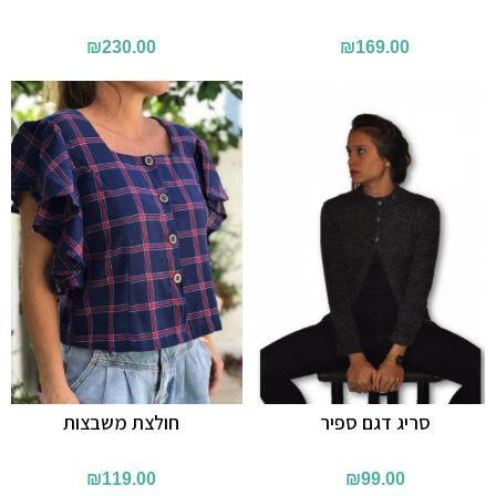
₪
230.00
₪
169.00
סריג דגם ספיר
חולצת משבצות
₪
119.00
₪
99.00