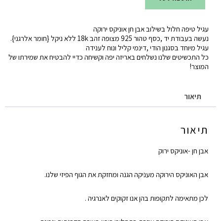
כמות
של
עגיל טיפה חלול בשילוב אבן חן אוניקס ירוקה
עגילי
נעשה בעבודת יד ,כסף טהור 925 מצופה זהב 18k ללא ניקל {חומר אלרגני}.
טיפה
עגיל מיוחד בסגנון הודי ,דינמי קליל ונוח לענידה
כל התכשיטים שלנו נשלחים באריזה יפה וקשיחה כדיי להבטיח את שמירתו של
חלולים
המוצר!
אוניקס
ירוק
תיאור
תיאור
אבן חן -אוניקס ירוק
אבן האוניקס הירוקה מעניקה הגנה ומחזקת את הגוף הפיזי שלנו.
לכן מתאימה לתקופות בהן אנו זקוקים לאנרגיה .