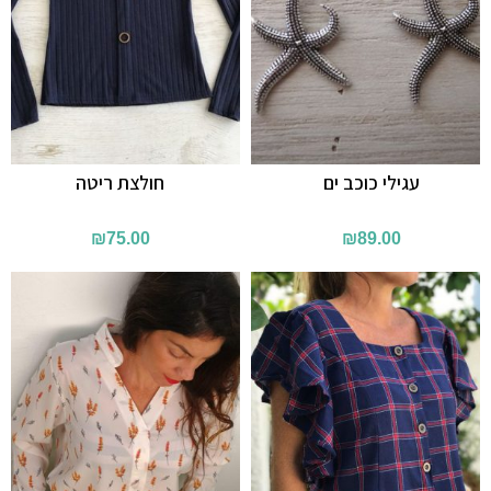
עגילי כוכב ים
חולצת ריטה
₪
75.00
₪
89.00