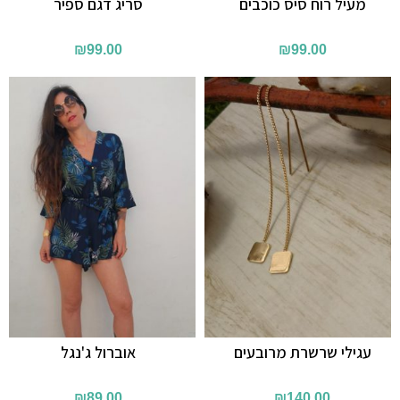
מעיל רוח סיס כוכבים
סריג דגם ספיר
₪
99.00
₪
99.00
עגילי שרשרת מרובעים
אוברול ג'נגל
₪
89.00
₪
140.00