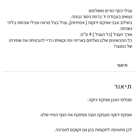
של
עגילי כסף הודים מושלמים
עגילי
נעשים בעבודת יד ברמה גימור גבוהה .
כסף
בשילוב אבני אוניקס ירוקות { אמיתיות}, עגיל בעל מראה אצילי ונוכחות בלתי
נשכחת.
הודים
אורך העגיל {כל העגיל } 4 ס"מ.
,
כל התכשיטים שלנו נשלחים באריזה יפה וקשיחה כדיי להבטיחה את שמירתו
של המוצר!
אוניקס
ירוק
תיאור
תיאור
סגולות האבן אוניקס ירוקה :
אוניקס ירוקה מעניקה הגנה ומחזקת את הגוף הפיזי שלנו.
לכן מתאימה לתקופות בהן אנו זקוקים לאנרגיה .