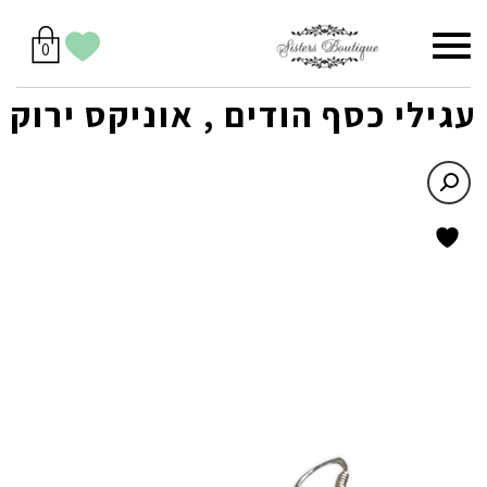
סל
תפריט
הווישליסט
יש
מוצרים
0
קניות
לך
בסל
שלי
עגילי כסף הודים , אוניקס ירוק