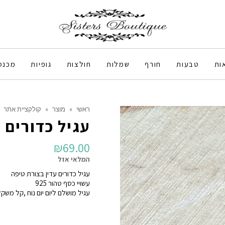
ות
טבעות
חורף
שמלות
חולצות
גופיות
מכנס
ראשי
»
מוצר
»
קולקציית אתר
עגיל כדורים 
₪
69.00
המלאי אזל
עגיל כדורים עדין בצורת טיפה
עשויי כסף טהור 925
עגיל מושלם ליום יום נוח ,קל משק