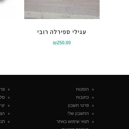
עגילי ספירלה רובי
₪
250.00
הזמנות
פרט
כתובות
סל 
פרטי חשבון
יצי
החשבון שלי
הצה
תנאי שימוש באתר
תנא