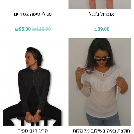
אוברול ג'נגל
עגילי טיפה צמודים
המחיר
המחיר
₪
95.00
₪
115.00
₪
89.00
המקורי
הנוכחי
היה:
הוא:
₪95.00.
₪115.00.
חולצת גאיה בשילוב מלמלות
סריג דגם ספיר