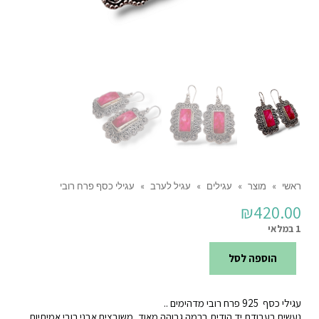
ראשי
»
מוצר
»
עגילים
»
עגיל לערב
»
עגילי כסף פרח רובי
₪
420.00
1 במלאי
הוספה לסל
כמות
של
עגילי כסף 925 פרח רובי מדהימים ..
עגילי
נעשים בעבודת יד הודית ברמה גבוהה מאוד, משובצים אבני רובי אמיתיות