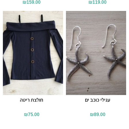
₪
159.00
₪
119.00
עגילי כוכב ים
חולצת ריטה
₪
75.00
₪
89.00