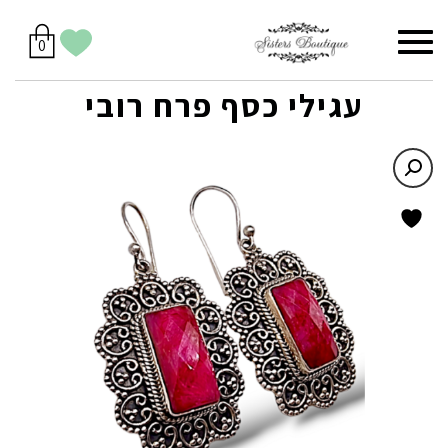
סל
תפריט
הווישליסט
יש
מוצרים
0
קניות
לך
בסל
שלי
עגילי כסף פרח רובי