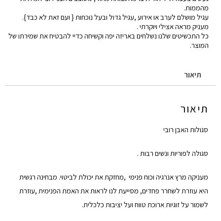
כסף
מהממות.
עגיל מושלם לערב או אירוע ,עגיל גדול ובעל נוכחות { ועם זאת לא כבד}.
פרח
מעניק מראה אצילי ויוקרתי .
רובי
כל התכשיטים שלנו נשלחים באריזה יפה וקשיחה כדיי להבטיח את שמירתו של
המוצר.
תיאור
תיאור
סגולות האבן רובי
סגולה לפוריות ונשים רבות .
מעניקה מרץ אנרגיה וכוח פנימי ,מחזקת את יכולת לביטוי. מבחינה רגשית
היא עוזרת לשחרר פחדים, מסייעת לנו לראות את האמת הפנימית ,עוזרת
לשמור על זוגיות ארוכת טווח ועל יציבות כלכלית.