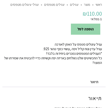
ראשי
»
מוצר
»
עגילים
»
עגילים מטפסים
»
עגילי עיגולים מטפסים
₪
110.00
1 במלאי
הוספה לסל
כמות
של
עגיל עיגולים מטפס על האוזן לאורכה
עגילי
עגיל עדין ונוח קליל ויפה ,עשויי כסף טהור 925.
עיגולים
*העגילים המטפסים נמכרים ביחידות בלבד!
כל התכשיטים שלנו נשלחים באריזה יפה וקשיחה כדיי להבטיח את שמירתו של
מטפסים
המוצר!
תיאור
תיאור