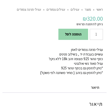
ראשי
»
מוצר
»
עגילים
»
עגילים צמודים
»
עגילי פנינה צמודים
₪
320.00
ניתן להזמנה מראש
כמות
הוספה לסל
של
עגילי
עגילי פנינה צמודים לאוזן
פנינה
עשויים בעבודת יד , בשילוב פנינים
כסף טהור 925 מצופה זהב 18k ללא ניקל
צמודים
עגיל מאוד נשי ואלגנטי
*ניתן להזמין גם בכסף טהור 925
*ניתן להזמין גם בזהב { מחיר משתנה לפי משקל}
תיאור
תיאור