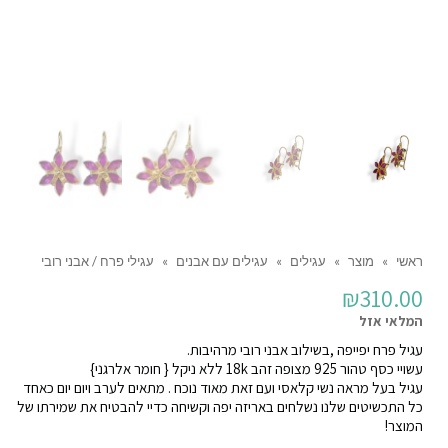
ראשי
»
מוצר
»
עגילים
»
עגילים עם אבנים
»
עגילי פרח / אבני רובי
₪
310.00
המלאי אזל
עגיל פרח יפייפה ,בשילוב אבני רובי מרהיבות.
עשויי כסף טהור 925 מצופה זהב 18k ללא ניקל { חומר אלרגני}
עגיל בעל מראה נשי קלאסי ועם זאת מאוד נוכח . מתאים לערב ויום יום כאחד
כל התכשיטים שלנו נשלחים באריזה יפה וקשיחה כדיי להבטיח את שמירתו של
המוצר!