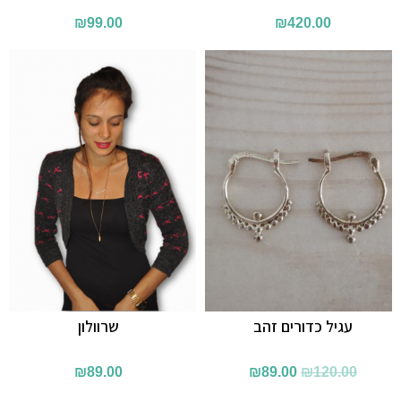
₪
99.00
₪
420.00
עגיל כדורים זהב
שרוולון
המחיר
המחיר
₪
89.00
₪
89.00
₪
120.00
המקורי
הנוכחי