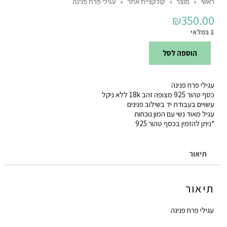
ראשי
»
מוצר
»
קולקציית אתר
»
עגילי פרח פנינה
₪
350.00
1 במלאי
הוספה לסל
כמות
של
עגילי פרח פנינה
עגילי
כסף טהור 925 מצופה זהב 18k ללא ניקל
פרח
עשויים בעבודת יד בשילוב פנינים
עגיל מאוד נשי עם המון נוכחות
פנינה
*ניתן להזמין בכסף טהור 925
תיאור
תיאור
עגילי פרח פנינה