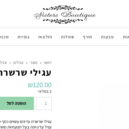
ות
טבעות
חורף
שמלות
חולצות
גופיות
מכנס
ראשי
»
מוצר
»
עגילים
»
עגילי
עגילי שרשרת 
₪
120.00
2 במלאי
כמות
הוספה לסל
של
עגילי
עגילי שרשרת עדינים עשויים כסף טהור 925 מצופים זהב 18k ללא ניקל {עמ
שרשרת
עגיל עדין ויפה בעל תנועתיות מוש