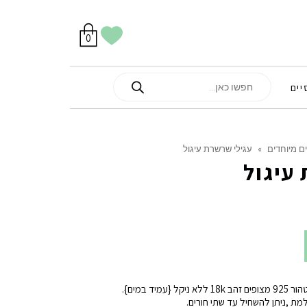
סל
הווישליסט
יש
מוצרים
0
קניות
לך
בסל
שלי
Products
יים
search
ם מיוחדים
»
עגילי שרשרת עיגול
עיגול
יד במים}.
למת ,ניתן להשחיל עד שתי חורים.