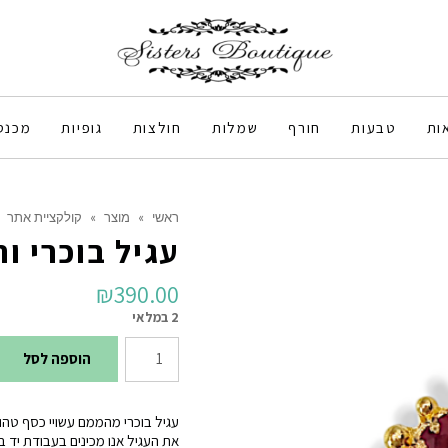
ות
טבעות
חורף
שמלות
חולצות
גופיות
מכנס
ראשי
»
מוצר
»
קולקציית אתר
עגיל בוכרי ור
₪
390.00
2 במלאי
כמות
הוספה לסל
של
עגיל
עגיל בוכרי מהממם עשויי כסף טהור 925 מצופה זהב 18k ללא ניקל {עמיד ב
בוכרי
את העגיל אנו מכינים בעבודת יד 