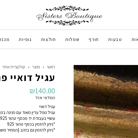
ות
טבעות
חורף
שמלות
חולצות
גופיות
מכנס
ראשי
»
מוצר
»
קולקציית אתר
עגיל דואיי פנ
₪
140.00
המלאי אזל
עגיל דואיי
עגיל נופל עדין מאוד עם פנינה במ
עשויי בעבודת יד מכסף טהור 925 מצופה זהב ללא ניקל
*ניתן להזמין בכסף טהור 925
*ניתן להזמין גם בזהב {המחיר מש