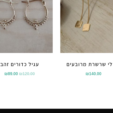
לי שרשרת מרובעים
עגיל כדורים זהב
המחיר
המ
₪
89.00
₪
120.00
₪
140.00
המקורי
הנו
היה:
הוא
00.
₪120.00.