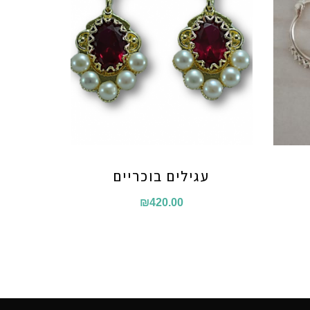
עגילים בוכריים
חיר
₪
420.00
כחי
:
₪89.