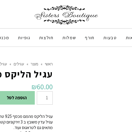
ות
טבעות
חורף
שמלות
חולצות
גופיות
מכנס
ראשי
»
מוצר
»
עגילים
»
עגיל
עגיל הליקס מכ
₪
60.00
כמות
הוספה לסל
של
עגיל
עגיל הליקס מהמם מכסף 925 טהור.
הליקס
עגיל עדין משובץ ב 3 זירקוניום קטנים המענקים לו מראה עשיר וקלסי על האוזן.
מתאים גם לטראגוס ועוד.
מכסף.5.