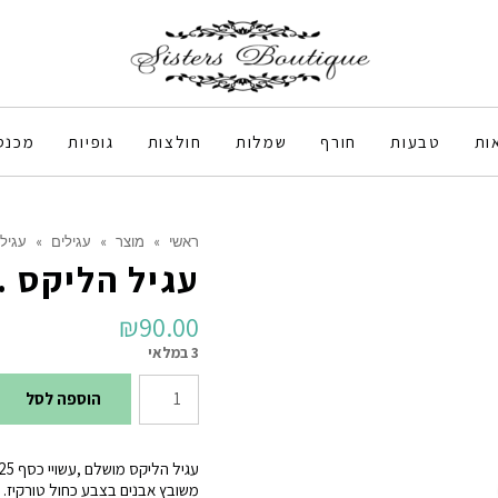
ות
טבעות
חורף
שמלות
חולצות
גופיות
מכנס
ראשי
»
מוצר
»
עגילים
»
עגיל
עגיל הליקס .16.
₪
90.00
3 במלאי
כמות
הוספה לסל
של
עגיל
עגיל הליקס מושלם ,עשויי כסף 925 .
הליקס
משובץ אבנים בצבע כחול טורקיז.