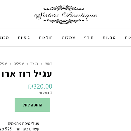
ות
טבעות
חורף
שמלות
חולצות
גופיות
מכנס
ראשי
»
מוצר
»
עגילים
»
עגיל
עגיל רוז ארוך
₪
320.00
1 במלאי
הוספה לסל
כמות
של
עגילי טיפה מהממים
עגיל
עשויים כ