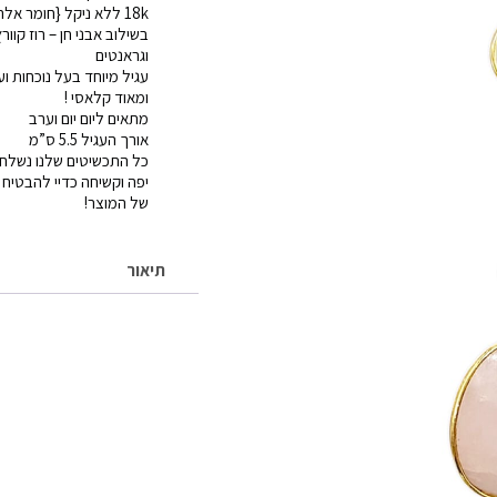
רוז
18k ללא ניקל {חומר אלרגני}
בשילוב אבני חן – רוז קוור
ארוך
וגראנטים
עגיל מיוחד בעל נוכחות וע
ומאוד קלאסי !
מתאים ליום יום וערב
אורך העגיל 5.5 ס”מ
כל התכשיטים שלנו נשלחי
יפה וקשיחה כדיי להבטיח
של המוצר!
תיאור