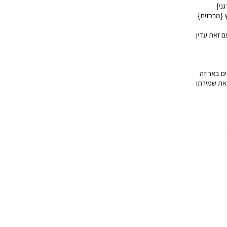
ץ {מרכזית}
ם זאת עדין
ם באריזה
 את שמירתו